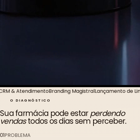
anding Magistral
Lançamento de Linhas
Tráfego Pago
Land
O DIAGNÓSTICO
Sua farmácia pode estar
perdendo
vendas
todos os dias sem perceber.
01
PROBLEMA